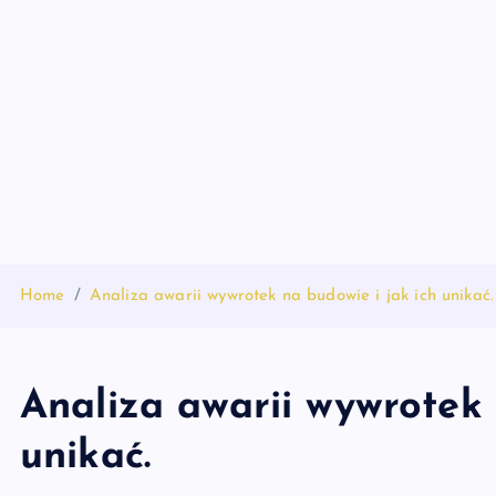
S
k
i
p
t
o
c
o
n
t
Home
Analiza awarii wywrotek na budowie i jak ich unikać.
e
n
t
Analiza awarii wywrotek 
unikać.