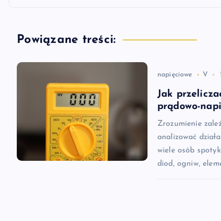
i
g
Powiązane treści:
a
napięciowe
V
c
Jak przelicza
prądowo-nap
j
Zrozumienie zale
analizować działa
a
wiele osób spotyk
diod, ogniw, ele
w
p