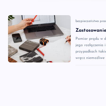
i
s
bezpieczeństwo pra
Zastosowanie
u
Pomiar prądu w dz
jego rozłączenia 
przypadkach takie
wręcz niemożliwe