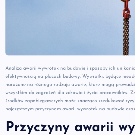
Analiza awarii wywrotek na budowie i sposoby ich unikani
efektywnością na placach budowy. Wywrotki, będące nieod
narażone na różnego rodzaju awarie, które mogą prowadzi
wszystkim do zagrożeń dla zdrowia i życia pracowników. Z
środków zapobiegawczych może znacząco zredukować ryzyko
najczęstszym przyczynom awarii wywrotek na budowie oraz
Przyczyny awarii w