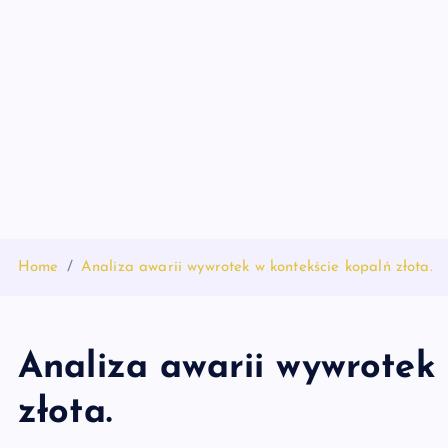
S
k
i
p
t
o
c
o
n
t
Home
Analiza awarii wywrotek w kontekście kopalń złota.
e
n
t
Analiza awarii wywrotek
złota.