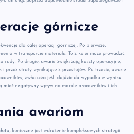
było uniknąć poprzez odpowiednie środki zapobiegawcze i
eracje górnicze
encje dla całej operacji górniczej. Po pierwsze,
enia w transporcie materiału. To z kolei może prowadzić
ka rudy. Po drugie, awarie zwiększają koszty operacyjne,
 przez straty wynikające z przestojów. Po trzecie, awarie
cowników, zwłaszcza jeśli dojdzie do wypadku w wyniku
gą mieć negatywny wpływ na morale pracowników i ich
ania awariom
łota, konieczne jest wdrożenie kompleksowych strategii