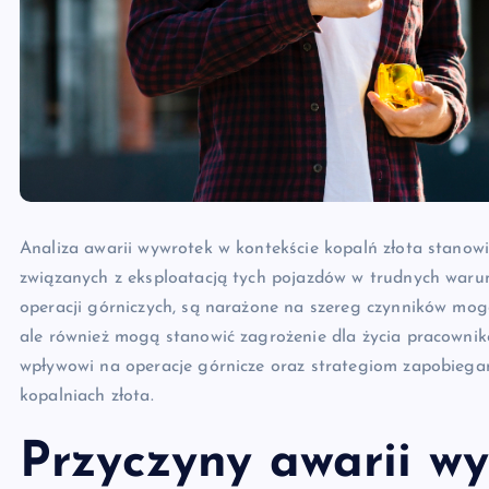
Analiza awarii wywrotek w kontekście kopalń złota stanow
związanych z eksploatacją tych pojazdów w trudnych waru
operacji górniczych, są narażone na szereg czynników mogą
ale również mogą stanowić zagrożenie dla życia pracownik
wpływowi na operacje górnicze oraz strategiom zapobiegan
kopalniach złota.
Przyczyny awarii w