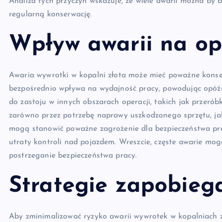
Analiza tych przyczyn wskazuje, że wiele awarii można by 
regularną konserwację.
Wpływ awarii na op
Awaria wywrotki w kopalni złota może mieć poważne konsekw
bezpośrednio wpływa na wydajność pracy, powodując opóźni
do zastoju w innych obszarach operacji, takich jak przerób
zarówno przez potrzebę naprawy uszkodzonego sprzętu, jak i
mogą stanowić poważne zagrożenie dla bezpieczeństwa pra
utraty kontroli nad pojazdem. Wreszcie, częste awarie mo
postrzeganie bezpieczeństwa pracy.
Strategie zapobieg
Aby zminimalizować ryzyko awarii wywrotek w kopalniach z