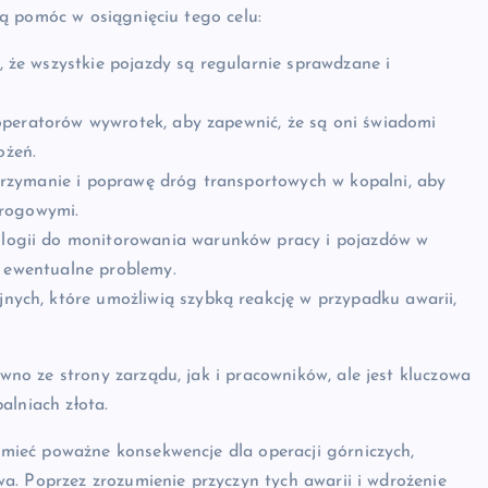
ą pomóc w osiągnięciu tego celu:
 że wszystkie pojazdy są regularnie sprawdzane i
operatorów wywrotek, aby zapewnić, że są oni świadomi
ożeń.
trzymanie i poprawę dróg transportowych w kopalni, aby
drogowymi.
logii do monitorowania warunków pracy i pojazdów w
a ewentualne problemy.
ych, które umożliwią szybką reakcję w przypadku awarii,
o ze strony zarządu, jak i pracowników, ale jest kluczowa
alniach złota.
ieć poważne konsekwencje dla operacji górniczych,
a. Poprzez zrozumienie przyczyn tych awarii i wdrożenie