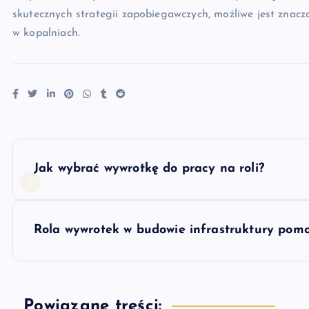
skutecznych strategii zapobiegawczych, możliwe jest znacz
w kopalniach.
N
Jak wybrać wywrotkę do pracy na roli?
a
w
Rola wywrotek w budowie infrastruktury pomoc
i
Powiązane treści: