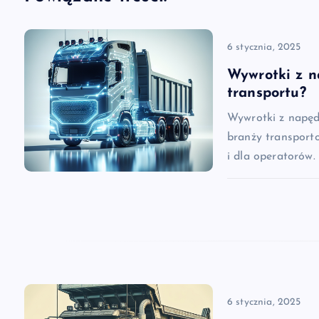
g
a
6 stycznia, 2025
c
Wywrotki z n
transportu?
j
Wywrotki z napęd
branży transporto
a
i dla operatorów.
w
p
i
6 stycznia, 2025