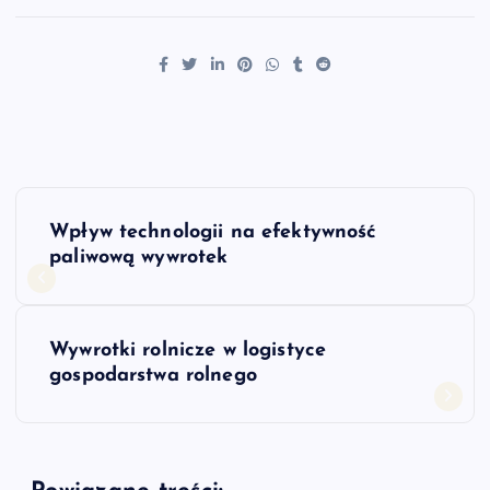
N
Wpływ technologii na efektywność
a
paliwową wywrotek
w
Wywrotki rolnicze w logistyce
i
gospodarstwa rolnego
g
a