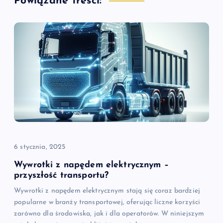
Powiązane treści:
c
j
a
w
p
i
6 stycznia, 2025
s
Wywrotki z napędem elektrycznym –
przyszłość transportu?
u
Wywrotki z napędem elektrycznym stają się coraz bardziej
popularne w branży transportowej, oferując liczne korzyści
zarówno dla środowiska, jak i dla operatorów. W niniejszym