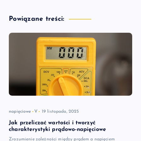
g
a
Powiązane treści:
c
j
a
w
p
i
napięciowe
V
19 listopada, 2025
s
Jak przeliczać wartości i tworzyć
charakterystyki prądowo-napięciowe
u
Zrozumienie zależności między prądem a napięciem