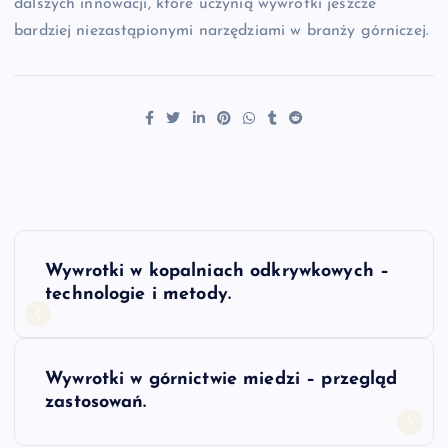
dalszych innowacji, które uczynią wywrotki jeszcze
bardziej niezastąpionymi narzędziami w branży górniczej.
N
Wywrotki w kopalniach odkrywkowych –
a
technologie i metody.
w
Wywrotki w górnictwie miedzi – przegląd
i
zastosowań.