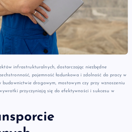
ektów infrastrukturalnych, dostarczając niezbędne
szechstronność, pojemność ładunkowa i zdolność do pracy w
 w budownictwie drogowym, mostowym czy przy wznoszeniu
 wywrotki przyczyniają się do efektywności i sukcesu w
ansporcie