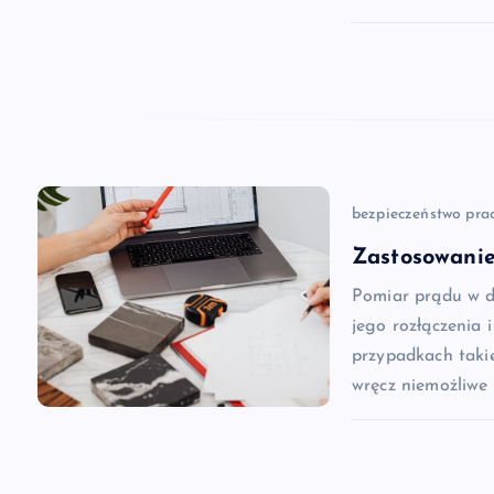
w
p
i
s
bezpieczeństwo pra
Zastosowanie
u
Pomiar prądu w dz
jego rozłączenia 
przypadkach takie
wręcz niemożliwe