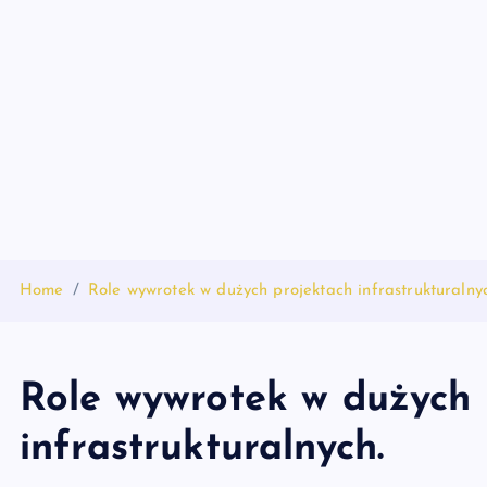
S
k
i
p
t
o
c
o
n
t
Home
Role wywrotek w dużych projektach infrastrukturalny
e
n
t
Role wywrotek w dużych 
infrastrukturalnych.