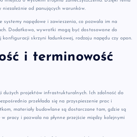
o miejsca o wysokim stopniu zanieczyszczenia. Dzięki temu
y niezależnie od panujących warunków.
 systemy napędowe i zawieszenia, co pozwala im na
nach. Dodatkowo, wywrotki mogą być dostosowane do
 konfiguracji skrzyni ładunkowej, rodzaju napędu czy opon.
ść i terminowość
 dużych projektów infrastrukturalnych. Ich zdolność do
ezpośrednio przekłada się na przyspieszenie prac i
tkom, materiały budowlane są dostarczane tam, gdzie są
e w pracy i pozwala na płynne przejście między kolejnymi