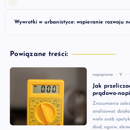
a
w
Wywrotki w urbanistyce: wspieranie rozwoju n
i
g
Powiązane treści:
a
napięciowe
V
c
Jak przelicza
prądowo-nap
j
Zrozumienie zale
analizować działa
a
wiele osób spotyk
diod, ogniw, ele