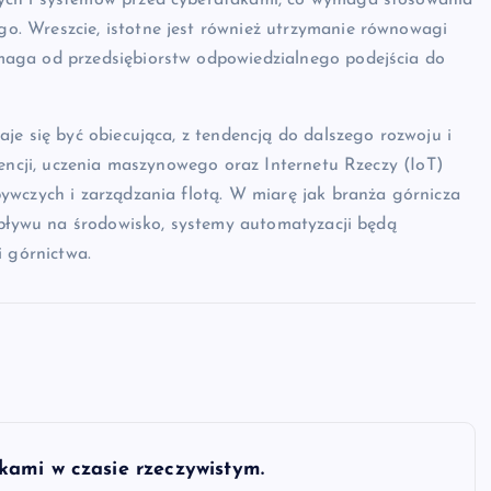
ych i systemów przed cyberatakami, co wymaga stosowania
. Wreszcie, istotne jest również utrzymanie równowagi
aga od przedsiębiorstw odpowiedzialnego podejścia do
je się być obiecująca, z tendencją do dalszego rozwoju i
gencji, uczenia maszynowego oraz Internetu Rzeczy (IoT)
ywczych i zarządzania flotą. W miarę jak branża górnicza
wpływu na środowisko, systemy automatyzacji będą
i górnictwa.
ami w czasie rzeczywistym.