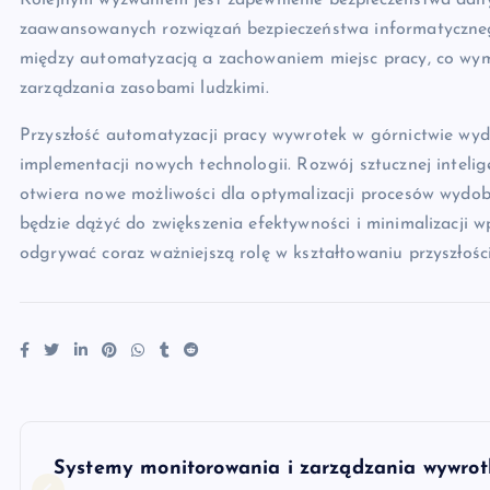
Kolejnym wyzwaniem jest zapewnienie bezpieczeństwa dan
zaawansowanych rozwiązań bezpieczeństwa informatycznego
między automatyzacją a zachowaniem miejsc pracy, co wym
zarządzania zasobami ludzkimi.
Przyszłość automatyzacji pracy wywrotek w górnictwie wyda
implementacji nowych technologii. Rozwój sztucznej inteli
otwiera nowe możliwości dla optymalizacji procesów wydob
będzie dążyć do zwiększenia efektywności i minimalizacji 
odgrywać coraz ważniejszą rolę w kształtowaniu przyszłośc
N
Systemy monitorowania i zarządzania wywrotk