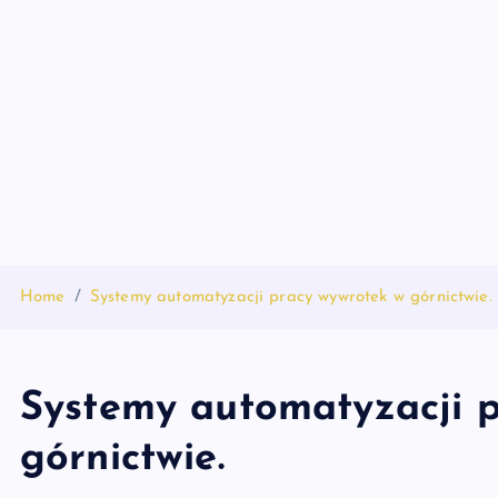
S
k
i
p
t
o
c
o
n
t
Home
Systemy automatyzacji pracy wywrotek w górnictwie.
e
n
t
Systemy automatyzacji 
górnictwie.