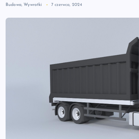
Budowa
,
Wywrotki
7 czerwca, 2024