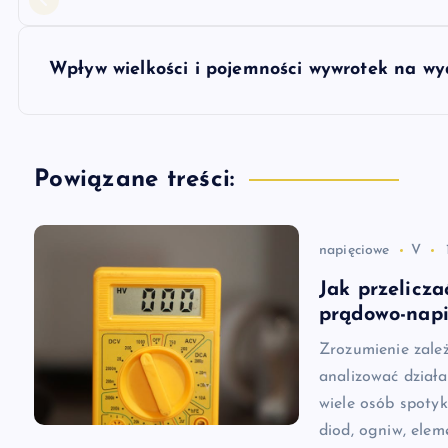
a
w
Wpływ wielkości i pojemności wywrotek na wy
i
g
Powiązane treści:
a
napięciowe
V
c
Jak przelicza
prądowo-nap
j
Zrozumienie zale
analizować działa
a
wiele osób spotyk
diod, ogniw, ele