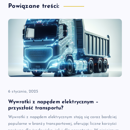
Powiązane treści:
a
c
j
a
w
p
i
6 stycznia, 2025
Wywrotki z napędem elektrycznym –
s
przyszłość transportu?
Wywrotki z napędem elektrycznym stają się coraz bardziej
u
popularne w branży transportowej, oferując liczne korzyści