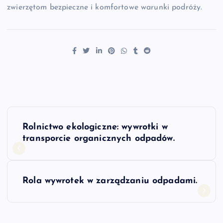
zwierzętom bezpieczne i komfortowe warunki podróży.
N
Rolnictwo ekologiczne: wywrotki w
a
transporcie organicznych odpadów.
w
Rola wywrotek w zarządzaniu odpadami.
i
g