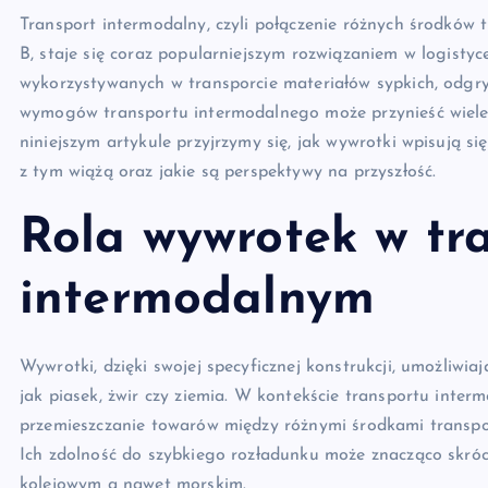
Transport intermodalny, czyli połączenie różnych środków
B, staje się coraz popularniejszym rozwiązaniem w logisty
wykorzystywanych w transporcie materiałów sypkich, odgry
wymogów transportu intermodalnego może przynieść wiele 
niniejszym artykule przyjrzymy się, jak wywrotki wpisują s
z tym wiążą oraz jakie są perspektywy na przyszłość.
Rola wywrotek w tr
intermodalnym
Wywrotki, dzięki swojej specyficznej konstrukcji, umożliwia
jak piasek, żwir czy ziemia. W kontekście transportu inter
przemieszczanie towarów między różnymi środkami transpor
Ich zdolność do szybkiego rozładunku może znacząco skró
kolejowym a nawet morskim.