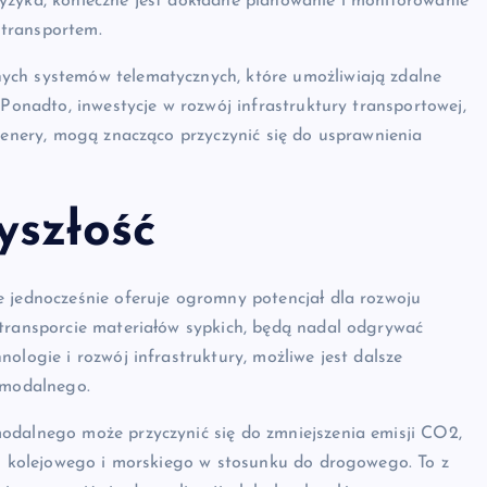
yzyka, konieczne jest dokładne planowanie i monitorowanie
transportem.
ych systemów telematycznych, które umożliwiają zdalne
 Ponadto, inwestycje w rozwój infrastruktury transportowej,
ntenery, mogą znacząco przyczynić się do usprawnienia
yszłość
e jednocześnie oferuje ogromny potencjał dla rozwoju
 transporcie materiałów sypkich, będą nadal odgrywać
ologie i rozwój infrastruktury, możliwe jest dalsze
rmodalnego.
odalnego może przyczynić się do zmniejszenia emisji CO2,
tu kolejowego i morskiego w stosunku do drogowego. To z