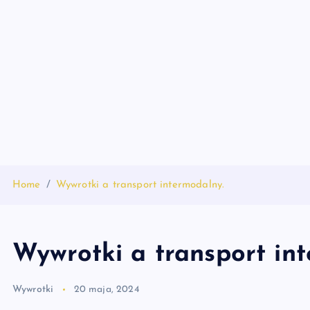
S
k
i
p
t
o
c
o
n
t
Home
Wywrotki a transport intermodalny.
e
n
t
Wywrotki a transport in
Wywrotki
20 maja, 2024