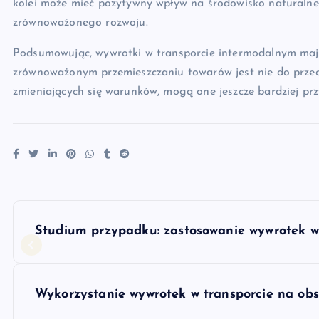
kolei może mieć pozytywny wpływ na środowisko naturalne i
zrównoważonego rozwoju.
Podsumowując, wywrotki w transporcie intermodalnym mają 
zrównoważonym przemieszczaniu towarów jest nie do przece
zmieniających się warunków, mogą one jeszcze bardziej pr
N
Studium przypadku: zastosowanie wywrotek w
a
w
Wykorzystanie wywrotek w transporcie na ob