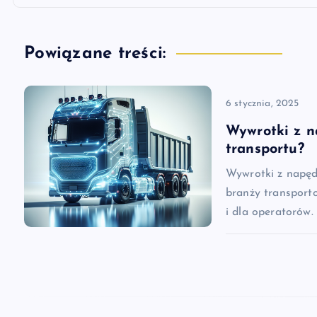
i
g
Powiązane treści:
a
6 stycznia, 2025
c
Wywrotki z n
transportu?
j
Wywrotki z napęd
branży transporto
a
i dla operatorów.
w
p