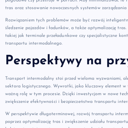
pogodowe czy przestoje w portach. Aby minimalizować te r
tras oraz stosowanie nowoczesnych systemów zarządzania 
Rozwiązaniem tych problemów może być rozwój inteligentn
śledzenie pojazdów i ładunków, a także optymalizację tras.
takiej jak terminale przeładunkowe czy specjalistyczne ko
transportu intermodalnego.
Perspektywy na prz
Transport intermodalny stoi przed wieloma wyzwaniami, al
sektora logistycznego. Wywrotki, jako kluczowy element w
ważną rolę w tym procesie. Dzięki inwestycjom w nowe techn
zwiększenie efektywności i bezpieczeństwa transportu inte
W perspektywie długoterminowej, rozwój transportu interm
poprzez optymalizację tras i zwiększenie udziału transpor