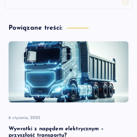
g
a
Powiązane treści:
c
j
a
w
p
i
6 stycznia, 2025
s
Wywrotki z napędem elektrycznym –
przyszłość transportu?