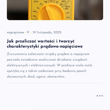
w
p
i
napięciowe
V
19 listopada, 2025
s
Jak przeliczać wartości i tworzyć
charakterystyki prądowo-napięciowe
u
Zrozumienie zależności między prądem a napięciem
pozwala świadomie analizować działanie urządzeń
elektrycznych i elektronicznych. W praktyce wiele osób
spotyka się z takim zadaniem przy badaniu paneli
słonecznych, diod, ogniw, elementów…