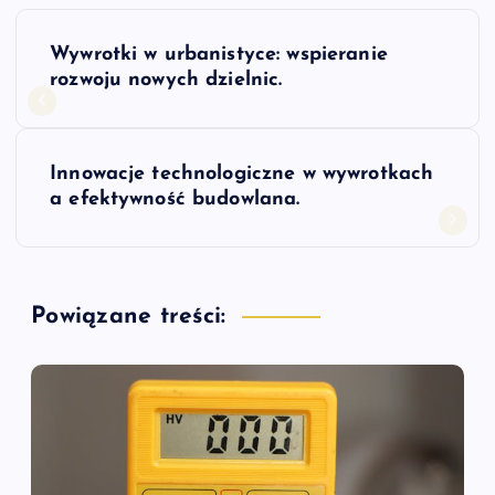
N
Wywrotki w urbanistyce: wspieranie
a
rozwoju nowych dzielnic.
w
Innowacje technologiczne w wywrotkach
i
a efektywność budowlana.
g
a
Powiązane treści:
c
j
a