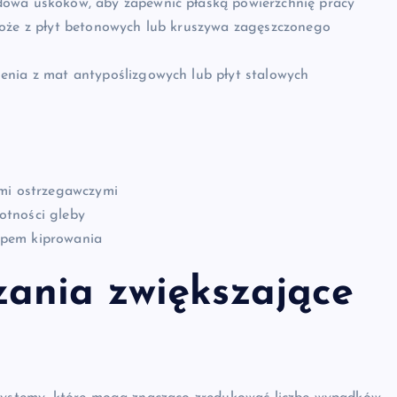
dowa uskoków, aby zapewnić płaską powierzchnię pracy
łoże z płyt betonowych lub kruszywa zagęszczonego
enia z mat antypoślizgowych lub płyt stalowych
ami ostrzegawczymi
otności gleby
apem kiprowania
ania zwiększające