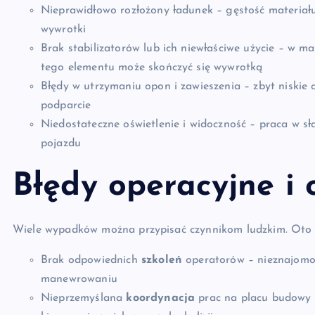
Nieprawidłowo rozłożony ładunek – gęstość materia
wywrotki
Brak stabilizatorów lub ich niewłaściwe użycie – w 
tego elementu może skończyć się wywrotką
Błędy w utrzymaniu opon i zawieszenia – zbyt niskie 
podparcie
Niedostateczne oświetlenie i widoczność – praca w s
pojazdu
Błędy operacyjne i 
Wiele wypadków można przypisać czynnikom ludzkim. Oto n
Brak odpowiednich
szkoleń
operatorów – nieznajomoś
manewrowaniu
Nieprzemyślana
koordynacja
prac na placu budowy 