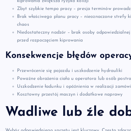
kiprowania zwiększa ryzyko kolizji
Zbyt szybkie tempo pracy – presja terminów prowadz
Brak właściwego planu pracy – nieoznaczone strefy k
chaos
Niedostateczny nadzór – brak osoby odpowiedzialnej
przed rozpoczęciem kiprowania
Konsekwencje błędów operac
Przewrócenie się pojazdu i uszkodzenie hydrauliki
Poważne obrażenia ciała u operatora lub osób postr
Uszkodzenie ładunku i opóźnienia w realizacji zamów
Kosztowny przestój maszyn i dodatkowe naprawy
Wadliwe lub źle do
Wybór odpowiedniego sprzętu jest kluczowy. Często zdarza 