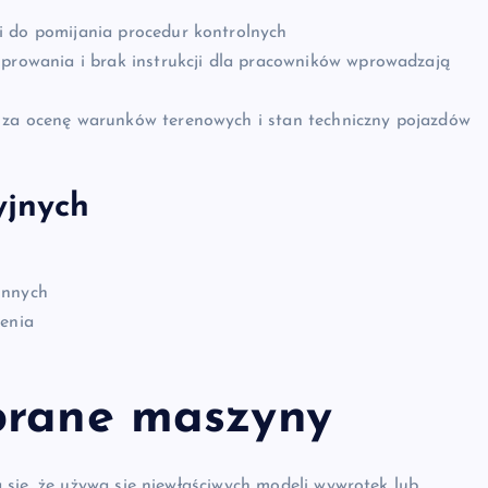
i do pomijania procedur kontrolnych
iprowania i brak instrukcji dla pracowników wprowadzają
 za ocenę warunków terenowych i stan techniczny pojazdów
yjnych
onnych
ienia
brane maszyny
się, że używa się niewłaściwych modeli wywrotek lub