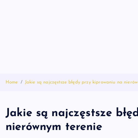
S
k
i
p
t
o
c
o
n
t
Home
Jakie są najczęstsze błędy przy kiprowaniu na nieró
e
n
t
Jakie są najczęstsze błę
nierównym terenie