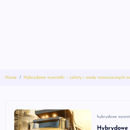
S
k
i
p
t
o
c
o
n
t
Home
Hybrydowe wywrotki – zalety i wady nowoczesnych 
e
n
t
hybrydowe wywrot
Hybrydowe 