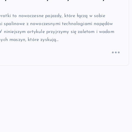
otki to nowoczesne pojazdy, które łączą w sobie
niki spalinowe z nowoczesnymi technologiami napędów
W niniejszym artykule przyjrzymy się zaletom i wadom
nych maszyn, które zyskują…