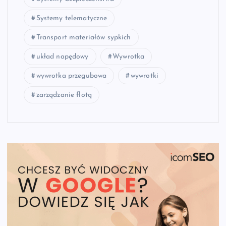
Systemy telematyczne
Transport materiałów sypkich
układ napędowy
Wywrotka
wywrotka przegubowa
wywrotki
zarządzanie flotą