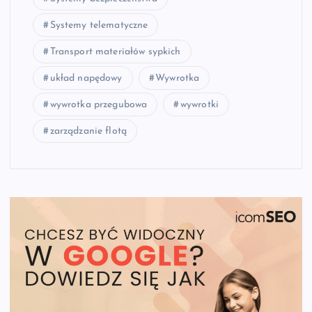
Systemy telematyczne
Transport materiałów sypkich
układ napędowy
Wywrotka
wywrotka przegubowa
wywrotki
zarządzanie flotą