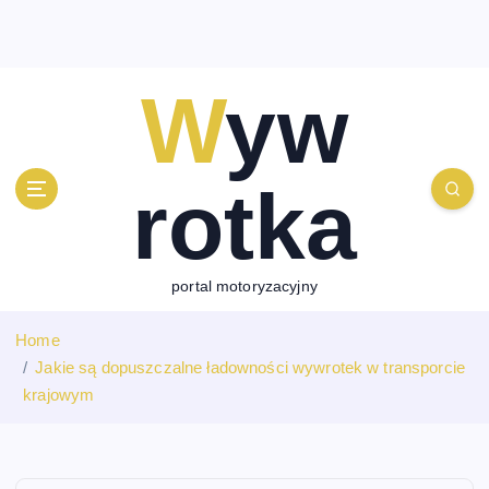
S
k
i
p
Wyw
t
o
c
rotka
o
n
t
e
portal motoryzacyjny
n
t
Home
Jakie są dopuszczalne ładowności wywrotek w transporcie
krajowym