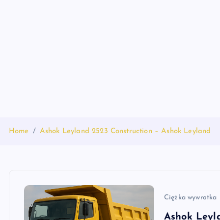
S
k
i
p
t
o
c
o
n
t
Home
Ashok Leyland 2523 Construction – Ashok Leyland
e
n
t
Ciężka wywrotka
Ashok Leyl