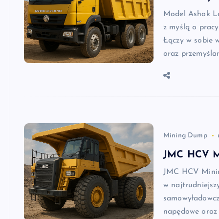
Model Ashok Le
z myślą o prac
Łączy w sobie 
oraz przemyśla
Mining Dump
JMC HCV M
JMC HCV Minin
w najtrudniejs
samowyładowczy
napędowe oraz