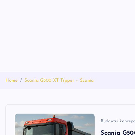
S
k
i
p
t
o
c
o
n
t
Home
Scania G500 XT Tipper – Scania
e
n
t
Budowa i koncepc
Scania G50