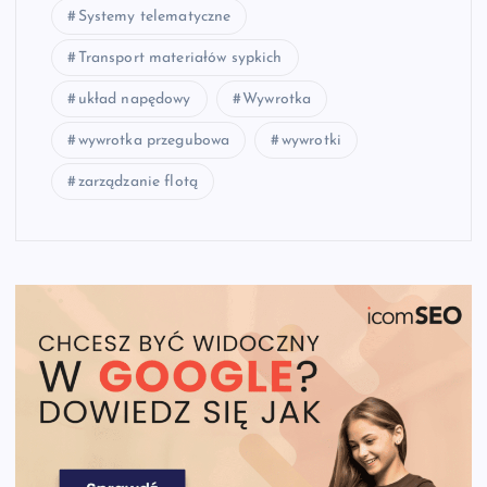
Systemy telematyczne
Transport materiałów sypkich
układ napędowy
Wywrotka
wywrotka przegubowa
wywrotki
zarządzanie flotą