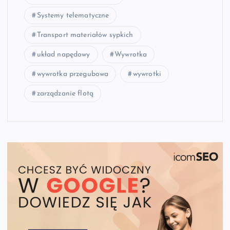
Systemy telematyczne
Transport materiałów sypkich
układ napędowy
Wywrotka
wywrotka przegubowa
wywrotki
zarządzanie flotą