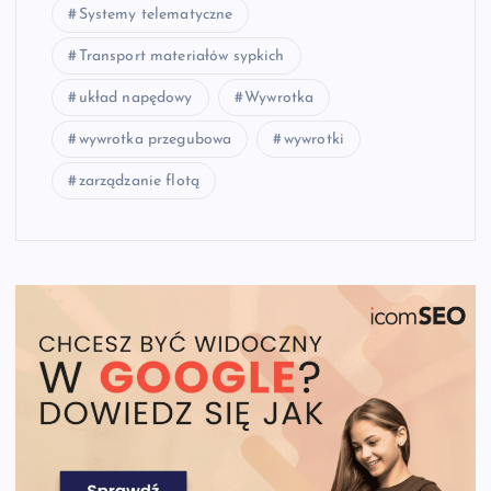
Systemy telematyczne
Transport materiałów sypkich
układ napędowy
Wywrotka
wywrotka przegubowa
wywrotki
zarządzanie flotą