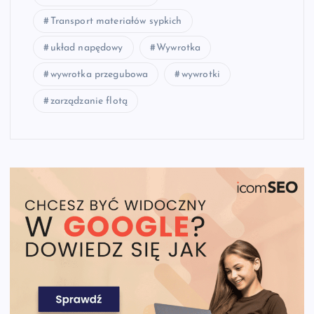
Transport materiałów sypkich
układ napędowy
Wywrotka
wywrotka przegubowa
wywrotki
zarządzanie flotą