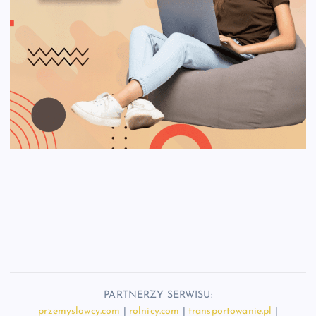
PARTNERZY SERWISU:
przemyslowcy.com
|
rolnicy.com
|
transportowanie.pl
|