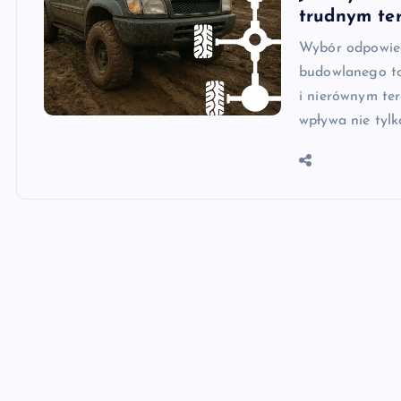
trudnym te
Wybór odpowied
budowlanego to
i nierównym te
wpływa nie tyl