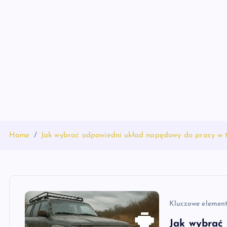
S
k
i
p
t
o
c
o
n
t
Home
Jak wybrać odpowiedni układ napędowy do pracy w 
e
n
t
Kluczowe elemen
Jak wybrać