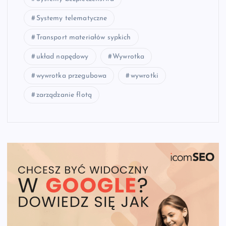
Systemy telematyczne
Transport materiałów sypkich
układ napędowy
Wywrotka
wywrotka przegubowa
wywrotki
zarządzanie flotą