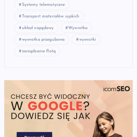
Systemy telematyczne
Transport materiałów sypkich
układ napędowy
Wywrotka
wywrotka przegubowa
wywrotki
zarządzanie flotą