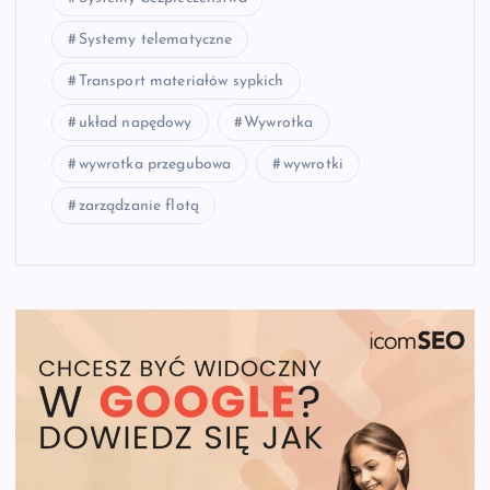
Systemy telematyczne
Transport materiałów sypkich
układ napędowy
Wywrotka
wywrotka przegubowa
wywrotki
zarządzanie flotą