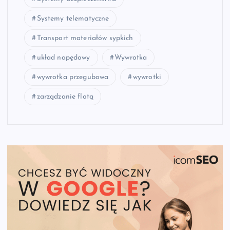
Systemy telematyczne
Transport materiałów sypkich
układ napędowy
Wywrotka
wywrotka przegubowa
wywrotki
zarządzanie flotą