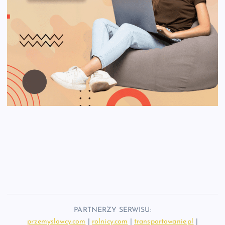
PARTNERZY SERWISU:
przemyslowcy.com
|
rolnicy.com
|
transportowanie.pl
|