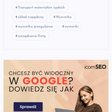
Transport materiałów sypkich
układ napędowy
Wywrotka
wywrotka przegubowa
wywrotki
zarządzanie flotą