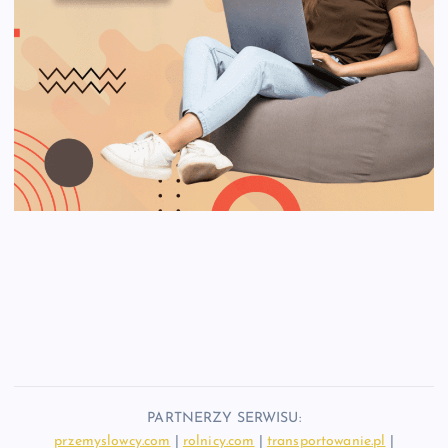
PARTNERZY SERWISU:
przemyslowcy.com
|
rolnicy.com
|
transportowanie.pl
|