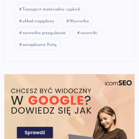
Transport materiałów sypkich
układ napędowy
Wywrotka
wywrotka przegubowa
wywrotki
zarządzanie flotą