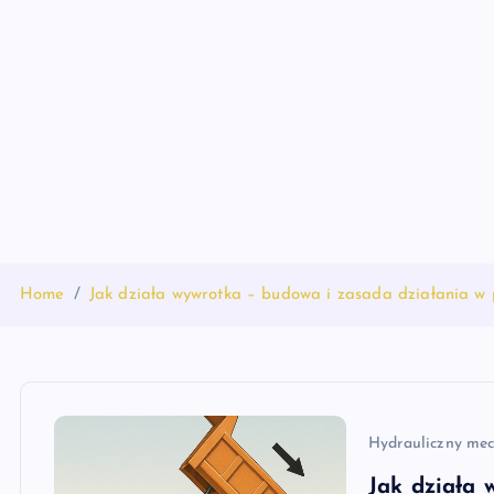
S
k
i
p
t
o
c
o
n
t
Home
Jak działa wywrotka – budowa i zasada działania w 
e
n
t
Hydrauliczny me
Jak działa 