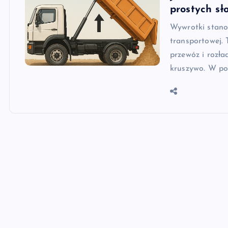
prostych sł
Wywrotki stano
transportowej. 
przewóz i rozła
kruszywo. W po