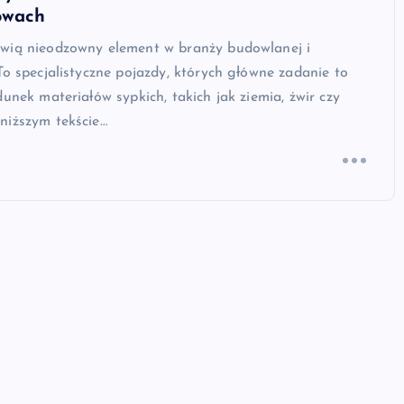
owach
wią nieodzowny element w branży budowlanej i
To specjalistyczne pojazdy, których główne zadanie to
dunek materiałów sypkich, takich jak ziemia, żwir czy
niższym tekście…