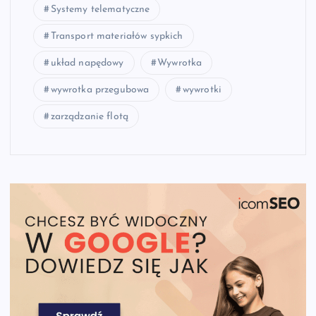
Systemy telematyczne
Transport materiałów sypkich
układ napędowy
Wywrotka
wywrotka przegubowa
wywrotki
zarządzanie flotą