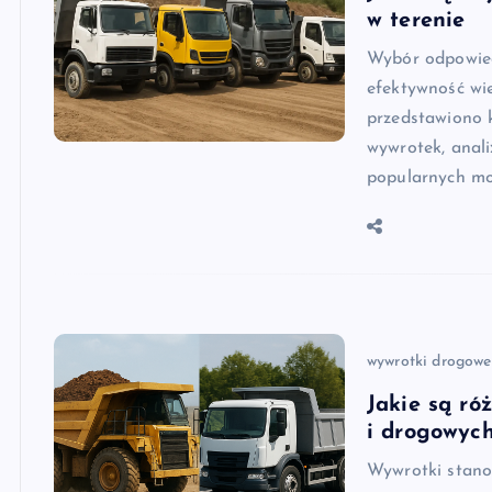
w terenie
Wybór odpowied
efektywność wi
przedstawiono 
wywrotek, anal
popularnych mo
wywrotki drogowe
Jakie są ró
i drogowyc
Wywrotki stano