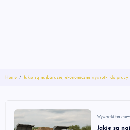
S
k
i
p
t
o
c
o
n
t
Home
Jakie są najbardziej ekonomiczne wywrotki do pracy 
e
n
t
Wywrotki terenow
Jakie są na