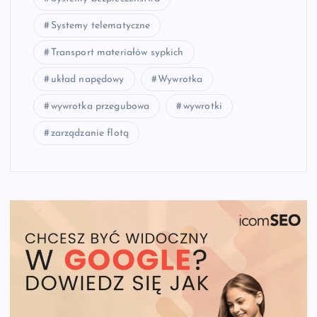
Systemy telematyczne
Transport materiałów sypkich
układ napędowy
Wywrotka
wywrotka przegubowa
wywrotki
zarządzanie flotą