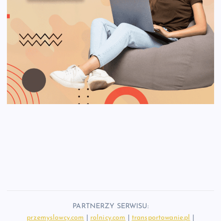
PARTNERZY SERWISU:
przemyslowcy.com
|
rolnicy.com
|
transportowanie.pl
|