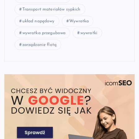
Transport materiałów sypkich
układ napędowy
Wywrotka
wywrotka przegubowa
wywrotki
zarządzanie flotą