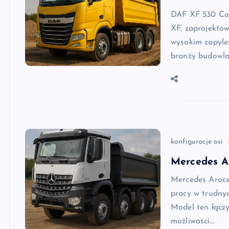
DAF XF 530 Con
XF, zaprojekto
wysokim zapyle
branży budowla
konfiguracje osi
Mercedes A
Mercedes Arocs
pracy w trudny
Model ten łączy
możliwości…