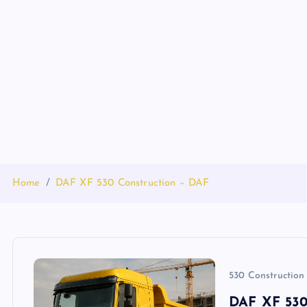
S
k
i
p
t
o
c
o
n
t
Home
DAF XF 530 Construction – DAF
e
n
t
530 Construction
DAF XF 530