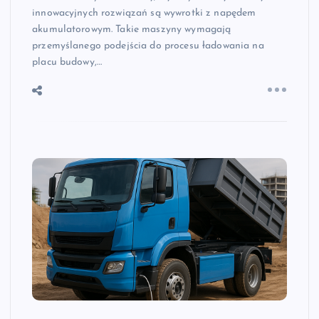
innowacyjnych rozwiązań są wywrotki z napędem
akumulatorowym. Takie maszyny wymagają
przemyślanego podejścia do procesu ładowania na
placu budowy,…