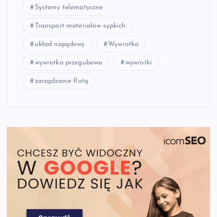
Systemy telematyczne
Transport materiałów sypkich
układ napędowy
Wywrotka
wywrotka przegubowa
wywrotki
zarządzanie flotą