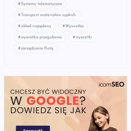
Systemy telematyczne
Transport materiałów sypkich
układ napędowy
Wywrotka
wywrotka przegubowa
wywrotki
zarządzanie flotą