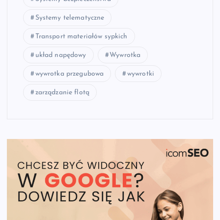
Systemy telematyczne
Transport materiałów sypkich
układ napędowy
Wywrotka
wywrotka przegubowa
wywrotki
zarządzanie flotą