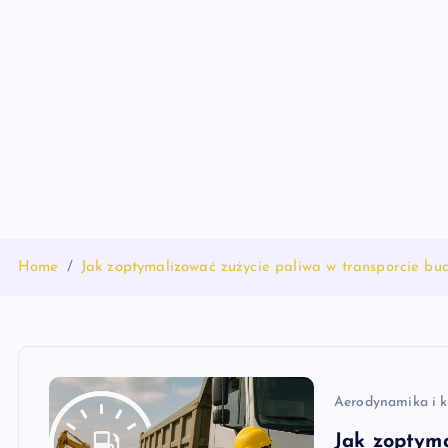
S
k
i
p
t
o
c
o
n
t
Home
Jak zoptymalizować zużycie paliwa w transporcie b
e
n
t
Aerodynamika i k
Jak zoptyma