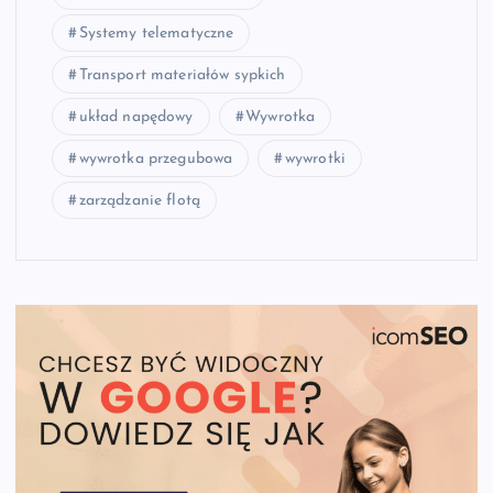
Systemy telematyczne
Transport materiałów sypkich
układ napędowy
Wywrotka
wywrotka przegubowa
wywrotki
zarządzanie flotą