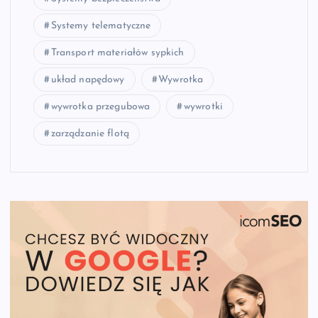
Systemy telematyczne
Transport materiałów sypkich
układ napędowy
Wywrotka
wywrotka przegubowa
wywrotki
zarządzanie flotą