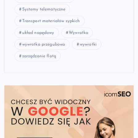
Systemy telematyczne
Transport materiałów sypkich
układ napędowy
Wywrotka
wywrotka przegubowa
wywrotki
zarządzanie flotą