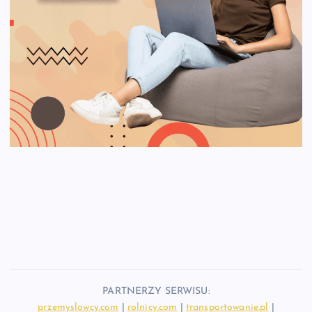
PARTNERZY SERWISU:
przemyslowcy.com
|
rolnicy.com
|
transportowanie.pl
|