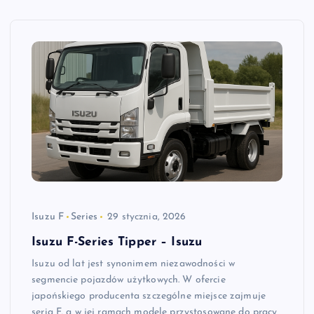
Isuzu F
Series
29 stycznia, 2026
Isuzu F-Series Tipper – Isuzu
Isuzu od lat jest synonimem niezawodności w
segmencie pojazdów użytkowych. W ofercie
japońskiego producenta szczególne miejsce zajmuje
seria F, a w jej ramach modele przystosowane do pracy