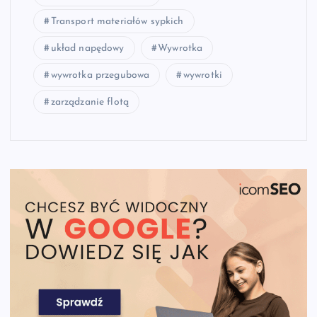
Transport materiałów sypkich
układ napędowy
Wywrotka
wywrotka przegubowa
wywrotki
zarządzanie flotą