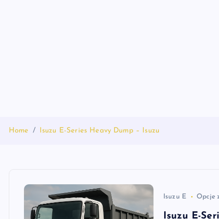
S
k
i
p
t
o
c
o
n
t
Home
Isuzu E-Series Heavy Dump – Isuzu
e
n
t
Isuzu E
Opcje 
Isuzu E-Se