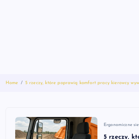
S
k
i
p
t
o
c
o
n
t
Home
5 rzeczy, które poprawią komfort pracy kierowcy wyw
e
n
t
Ergonomiczne sie
5 rzeczy, k