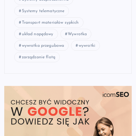
Systemy telematyczne
Transport materiałów sypkich
układ napędowy
Wywrotka
wywrotka przegubowa
wywrotki
zarządzanie flotą