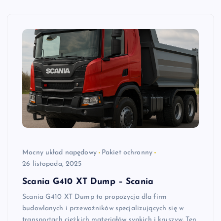
Mocny układ napędowy
Pakiet ochronny
26 listopada, 2025
Scania G410 XT Dump – Scania
Scania G410 XT Dump to propozycja dla firm
budowlanych i przewoźników specjalizujących się w
transportach ciężkich materiałów sypkich i kruszyw. Ten