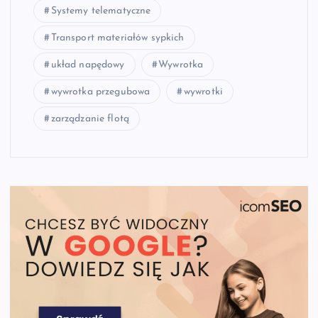
Systemy telematyczne
Transport materiałów sypkich
układ napędowy
Wywrotka
wywrotka przegubowa
wywrotki
zarządzanie flotą