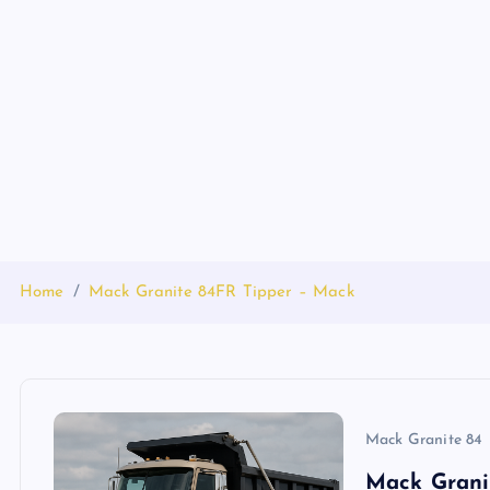
S
k
i
p
t
o
c
o
n
t
Home
Mack Granite 84FR Tipper – Mack
e
n
t
Mack Granite 84
Mack Grani