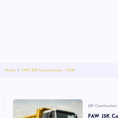
S
k
i
p
t
o
c
o
n
t
Home
FAW J5K Construction – FAW
e
n
t
J5K Construction
FAW J5K Co