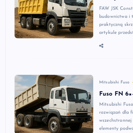
FAW J5K Constr
budownictwa i t
praktyczną sk
artykule przeds
Mitsubishi Fuso
Fuso FN 6×4
Mitsubishi Fuso
rozwiązań dla f
wszechstronnej 
elementy podwo