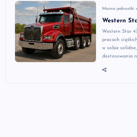
Mocne jednostki
Western St
Western Star 
pracach ciężkic
w sobie solidn
dostosowania 