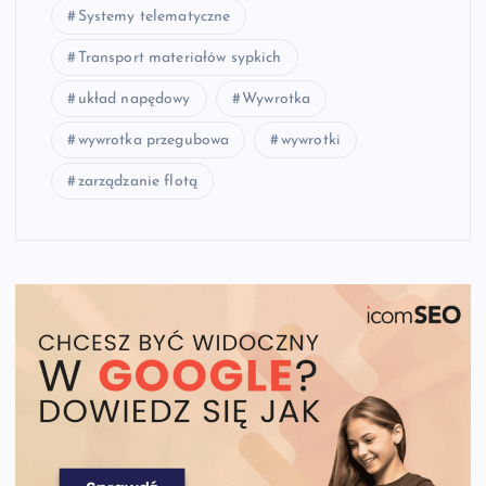
Systemy telematyczne
Transport materiałów sypkich
układ napędowy
Wywrotka
wywrotka przegubowa
wywrotki
zarządzanie flotą